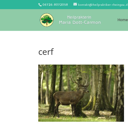
06726-8072058
kontakt@heilpraktiker-rheingau.
Home
cerf