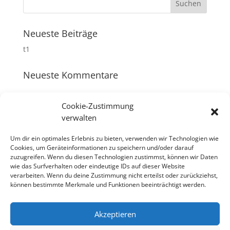
Neueste Beiträge
t1
Neueste Kommentare
Archiv
Cookie-Zustimmung
verwalten
November 2017
Um dir ein optimales Erlebnis zu bieten, verwenden wir Technologien wie
Kategorien
Cookies, um Geräteinformationen zu speichern und/oder darauf
zuzugreifen. Wenn du diesen Technologien zustimmst, können wir Daten
Allgemein
wie das Surfverhalten oder eindeutige IDs auf dieser Website
verarbeiten. Wenn du deine Zustimmung nicht erteilst oder zurückziehst,
können bestimmte Merkmale und Funktionen beeinträchtigt werden.
Meta
Anmelden
Akzeptieren
Eintrags-Feed