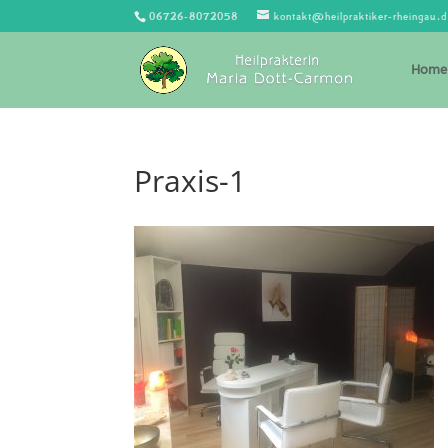
06726-8072058
kontakt@heilpraktiker-rheingau.
Home
Praxis-1