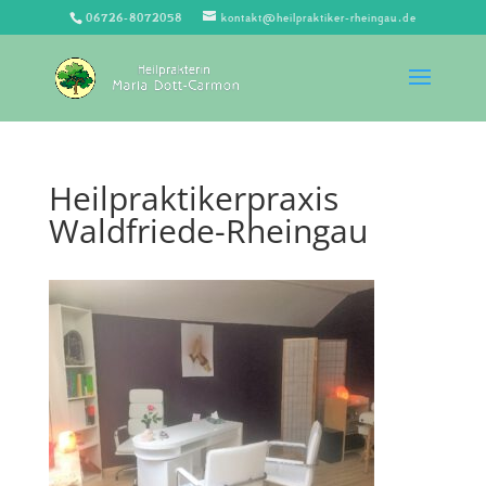
06726-8072058
kontakt@heilpraktiker-rheingau.de
Heilpraktikerpraxis
Waldfriede-Rheingau